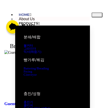
HOME
About Us
PRODUCTS
분쇄/배합
Brand New
볼커터
그라인더
믹서(배합기)
빵가루/튀김
Battering/Breading
Frying
Conveyor
충진/성형
충진기
Guenther PI-17~52 인젝터
클리퍼