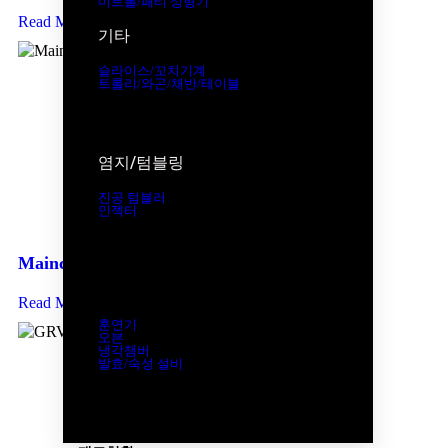
미트볼/패티 성형기
Read More
기타
슬라이스/꼬치기계
트롤리/와곤/채반/테이블
염지/텀블링
진공 텀블러
인젝터
Mainca MA 수동 패티성형기
열처리/냉각/숙성
Read More
훈연기
오븐
냉각챔버
발효/숙성 설비